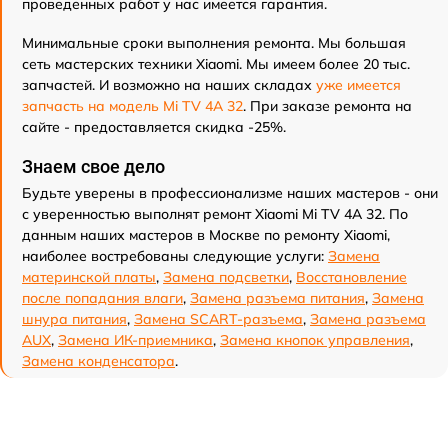
проведенных работ у нас имеется гарантия.
Минимальные сроки выполнения ремонта. Мы большая
сеть мастерских техники Xiaomi. Мы имеем более 20 тыс.
запчастей. И возможно на наших складах
уже имеется
запчасть на модель Mi TV 4A 32
. При заказе ремонта на
сайте - предоставляется скидка -25%.
Знаем свое дело
Будьте уверены в профессионализме наших мастеров - они
с уверенностью выполнят ремонт Xiaomi Mi TV 4A 32. По
данным наших мастеров в Москве по ремонту Xiaomi,
наиболее востребованы следующие услуги:
Замена
материнской платы
,
Замена подсветки
,
Восстановление
после попадания влаги
,
Замена разъема питания
,
Замена
шнура питания
,
Замена SCART-разъема
,
Замена разъема
AUX
,
Замена ИК-приемника
,
Замена кнопок управления
,
Замена конденсатора
.