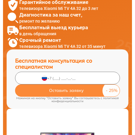
Гарантийное обслуживание
телевизора Xiaomi Mi TV 4A 32 до 3 лет
Диагностика за наш счет,
ремонт по желанию
Бесплатный выезд курьера
в день обращения
Срочный ремонт
телевизора Xiaomi Mi TV 4A 32 от 35 минут
Бесплатная консультация со
специалистом
Оставить заявку
Нажимая на кнопку "Оставить заявку" Вы соглашаетесь c
политикой
конфиденциальности