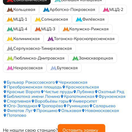
Кольцевая
Арбатско-Покровская
МЦД-2
МЦД-1
Солнцевская
Филёвская
МЦД-4
МЦД-3
Калужско-Рижская
Калининская
Таганско-Краснопресненская
Серпуховско-Тимирязевская
Люблинско-Дмитровская
Замоскворецкая
Некрасовская
Бутовская
Бульвар Рокоссовского
Черкизовская
Преображенская площадь
Красносельская
Красные Ворота
Чистые пруды
Лубянка
Охотный Ряд
Библиотека имени Ленина
Кропоткинская
Фрунзенская
Спортивная
Воробьёвы горы
Университет
Юго-Западная
Тропарёво
Румянцево
Саларьево
Филатов Луг
Прокшино
Ольховая
Новомосковская
Потапово
Не нашли свою станцию?
Оставить заявку