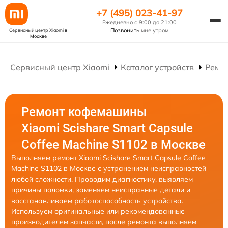
+7 (495) 023-41-97
Ежедневно с 9:00 до 21:00
Позвонить
мне утром
Сервисный центр Xiaomi
в
Москве
Сервисный центр Xiaomi
Каталог устройств
Ремо
Ремонт кофемашины
Xiaomi Scishare Smart Capsule
Coffee Machine S1102 в Москве
Выполняем ремонт Xiaomi Scishare Smart Capsule Coffee
Machine S1102 в Москве с устранением неисправностей
любой сложности. Проводим диагностику, выявляем
причины поломки, заменяем неисправные детали и
восстанавливаем работоспособность устройства.
Используем оригинальные или рекомендованные
производителем запчасти, после ремонта выполняем