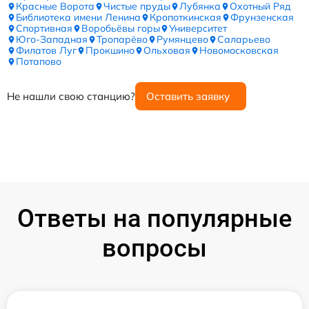
Красные Ворота
Чистые пруды
Лубянка
Охотный Ряд
Библиотека имени Ленина
Кропоткинская
Фрунзенская
Спортивная
Воробьёвы горы
Университет
Юго-Западная
Тропарёво
Румянцево
Саларьево
Филатов Луг
Прокшино
Ольховая
Новомосковская
Потапово
Не нашли свою станцию?
Оставить заявку
Ответы на популярные
вопросы